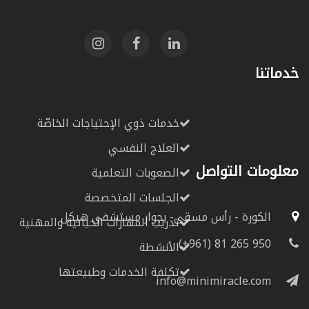
خدماتنا
خدمات ذوي الإحتياجات الخاصّة
العلاج النفسي
معلومات التواصل
الصعوبات التعلمیة
الجلسات المتخصصة
الكورة - رأس مسقى- بجوار مستشفى هيكل
تدریب المھارات الحیاتیة والمھنیة
(+961) 81 265 950
الأنشطة
تكلفة الخدمات وطبيعتها
info@minimiracle.com